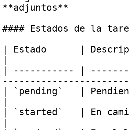
**adjuntos**

#### Estados de la tarea
| Estado      | Descripción                                         
|

| ----------- | -------
-----------------------
| `pending`   | Pendiente de ejecución          
|

| `started`   | En camino / iniciada               
|
