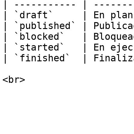
| ----------- | -------
| `draft`     | En plan
| `published` | Publica
| `blocked`   | Bloquea
| `started`   | En ejec
| `finished`  | Finaliz