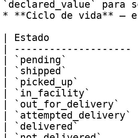
`declared_value` para s
* **Ciclo de vida** — e
| Estado               
| -------------------- 
| `pending`            
| `shipped`            
| `picked_up`          
| `in_facility`        
| `out_for_delivery`   
| `attempted_delivery` 
| `delivered`          
| `not_delivered`      