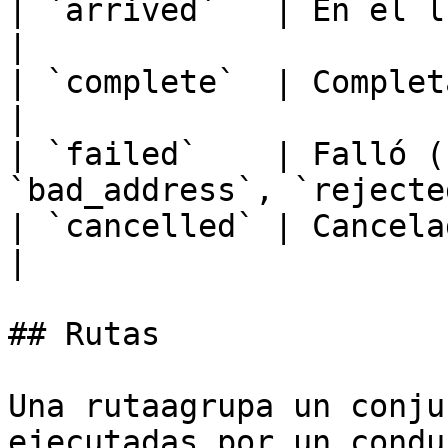
| `arrived`   | En el lugar                                         
|

| `complete`  | Completada exitosamente        
|

| `failed`    | Falló (
`bad_address`, `rejecte
| `cancelled` | Cancelada                                                 
|

## Rutas

Una rutaagrupa un conju
ejecutadas por un condu