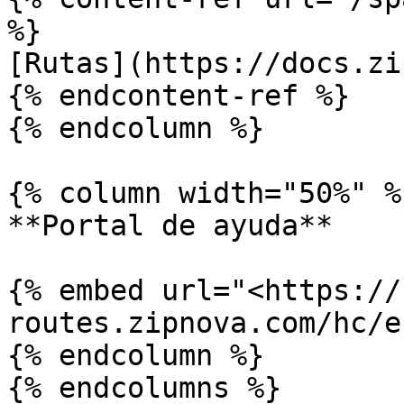
%}

[Rutas](https://docs.zi
{% endcontent-ref %}

{% endcolumn %}

{% column width="50%" %}
**Portal de ayuda**

{% embed url="<https://
routes.zipnova.com/hc/e
{% endcolumn %}

{% endcolumns %}
