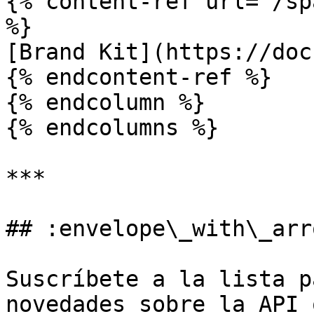
{% content-ref url="/sp
%}

[Brand Kit](https://doc
{% endcontent-ref %}

{% endcolumn %}

{% endcolumns %}

***

## :envelope\_with\_arr
Suscríbete a la lista p
novedades sobre la API 