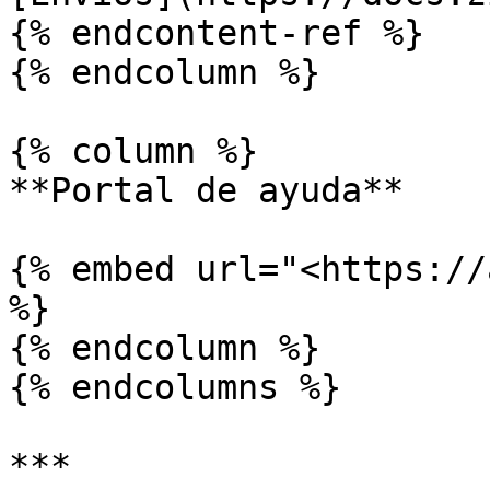
{% endcontent-ref %}

{% endcolumn %}

{% column %}

**Portal de ayuda**

{% embed url="<https://
%}

{% endcolumn %}

{% endcolumns %}

***
