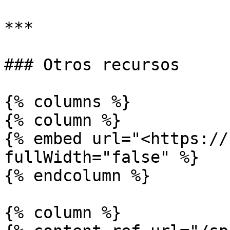
***

### Otros recursos

{% columns %}

{% column %}

{% embed url="<https://
fullWidth="false" %}

{% endcolumn %}

{% column %}
