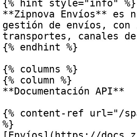
{% hint style="info" %}

**Zipnova Envíos** es n
gestión de envíos, con 
transportes, canales de
{% endhint %}

{% columns %}

{% column %}

**Documentación API**

{% content-ref url="/sp
%}

[Envíos](https://docs.z