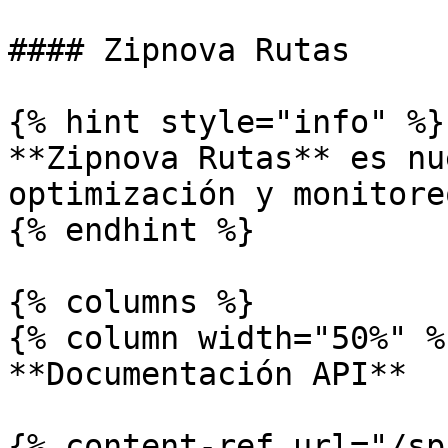
#### Zipnova Rutas

{% hint style="info" %}

**Zipnova Rutas** es nu
optimización y monitore
{% endhint %}

{% columns %}

{% column width="50%" %}
**Documentación API**

{% content-ref url="/sp